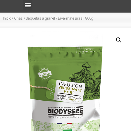
Início
/
Chás
/
Saquetas a granel
/ Erva-mate Brasil 800g