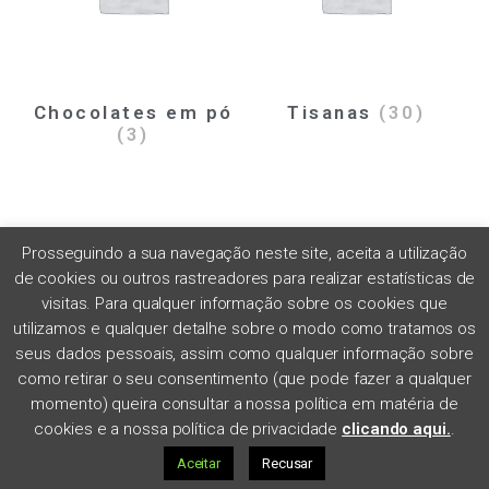
Chocolates em pó
Tisanas
(30)
(3)
Prosseguindo a sua navegação neste site, aceita a utilização
de cookies ou outros rastreadores para realizar estatísticas de
visitas. Para qualquer informação sobre os cookies que
utilizamos e qualquer detalhe sobre o modo como tratamos os
seus dados pessoais, assim como qualquer informação sobre
como retirar o seu consentimento (que pode fazer a qualquer
momento) queira consultar a nossa política em matéria de
Chás gelados
(8)
Especiarias e
cookies e a nossa política de privacidade
clicando aqui.
.
aromáticas
(42)
Aceitar
Recusar